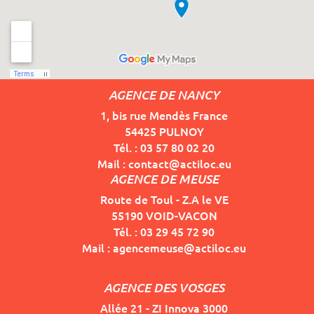
AGENCE DE NANCY
1, bis rue Mendès France
54425 PULNOY
Tél. : 03 57 80 02 20
Mail : contact@actiloc.eu
AGENCE DE MEUSE
Route de Toul - Z.A le VE
55190 VOID-VACON
Tél. : 03 29 45 72 90
Mail : agencemeuse@actiloc.eu
AGENCE DES VOSGES
Allée 21 - ZI Innova 3000