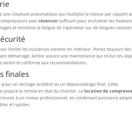
rie
ez une cloueuse pneumatique qui multiplie la vitesse par rapport a
s compresseurs avec
réservoir
suffisant pour enchaîner les fixation
blages et minimise la fatigue de l’opérateur sur de longues session
sécurité
our limiter les nuisances sonores en intérieur. Portez toujours des
 avant démarrage. Actiloc assure une maintenance qui inclut ces asp
us serein et conforme aux recommandations.
s finales
r pour un séchage accéléré ou un dépoussiérage final. Cette
 jusqu’à la remise en état du chantier. La
location de compress
intérieures à un niveau professionnel, en combinant puissance adapt
bles et rapides.