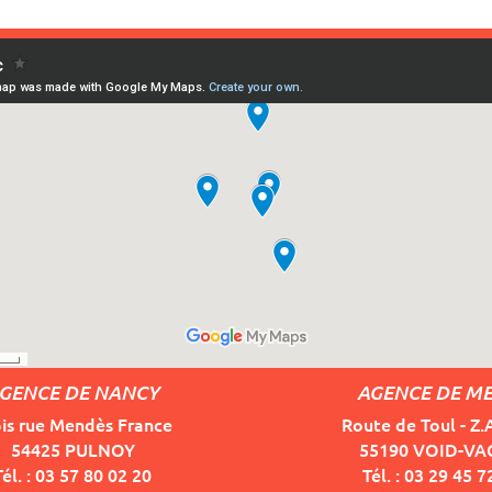
GENCE DE NANCY
AGENCE DE M
bis rue Mendès France
Route de Toul - Z.
54425 PULNOY
55190 VOID-V
Tél. : 03 57 80 02 20
Tél. : 03 29 45 7