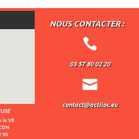
NOUS CONTACTER :

03 57 80 02 20

contact@actiloc.eu
EUSE
A le VE
ACON
2 90