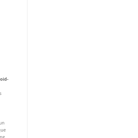
oid-
s
s
 un
que
ong