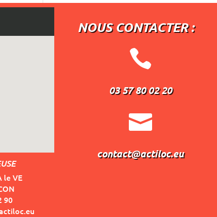
NOUS CONTACTER :

03 57 80 02 20

contact@actiloc.eu
EUSE
A le VE
ACON
2 90
ctiloc.eu