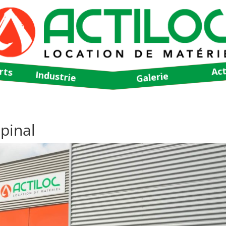
rts
Act
Industrie
Galerie
pinal