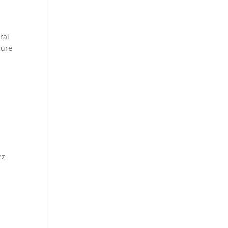
rai
gure
ez