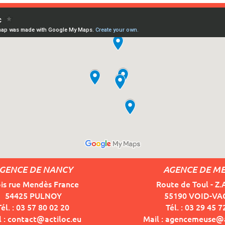
GENCE DE NANCY
AGENCE DE M
bis rue Mendès France
Route de Toul - Z.
54425 PULNOY
55190 VOID-V
Tél. : 03 57 80 02 20
Tél. : 03 29 45 7
l : contact@actiloc.eu
Mail : agencemeuse@a