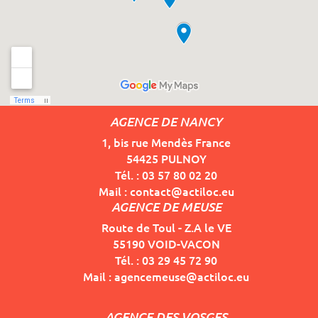
AGENCE DE NANCY
1, bis rue Mendès France
54425 PULNOY
Tél. : 03 57 80 02 20
Mail : contact@actiloc.eu
AGENCE DE MEUSE
Route de Toul - Z.A le VE
55190 VOID-VACON
Tél. : 03 29 45 72 90
Mail : agencemeuse@actiloc.eu
AGENCE DES VOSGES